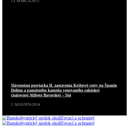
13. MARCA 2015
Slávnostná posviacka II. zastavenia Krížovej cesty na Španiu
Dolinu a pamätného kameňa venovaného rakúskej
cisárovnej Alžbete Bavorskej – Sisi
2. AUGUSTA 2014