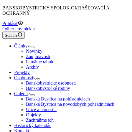
left
BANSKOBYSTRICKÝ SPOLOK OKRÁŠĽOVACÍ A
blank
OCHRANNÝ
Prihlásiť
Odber noviniek >
Search
Články
Novinky
Zaujímavosti
Pamätné tabule
Archív
Projekty
Osobnosti
Banskobystrické osobnosti
Banskobystrické rodiny
Galéria
Banská Bystrica na pohľadniciach
Banská Bystrica na novodobých pohľadniciach
Ulice a námestia
Objekty
Zachráňme ich
Historický kalendár
Kontakt