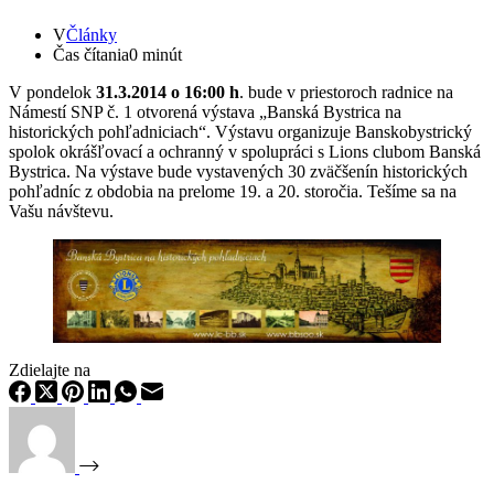
V
Články
Čas čítania
0 minút
V pondelok
31.3.2014 o 16:00 h
. bude v priestoroch radnice na
Námestí SNP č. 1 otvorená výstava „Banská Bystrica na
historických pohľadniciach“. Výstavu organizuje Banskobystrický
spolok okrášľovací a ochranný v spolupráci s Lions clubom Banská
Bystrica. Na výstave bude vystavených 30 zväčšenín historických
pohľadníc z obdobia na prelome 19. a 20. storočia. Tešíme sa na
Vašu návštevu.
Zdielajte na