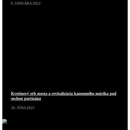
6. JANUÁRA 2022
Kvetinový erb mesta a revitalizácia kamenného múrika pod
sochou partizána
20. JÚNA 2021