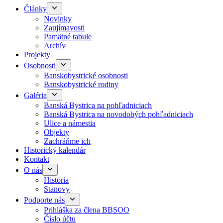
Články
Novinky
Zaujímavosti
Pamätné tabule
Archív
Projekty
Osobnosti
Banskobystrické osobnosti
Banskobystrické rodiny
Galéria
Banská Bystrica na pohľadniciach
Banská Bystrica na novodobých pohľadniciach
Ulice a námestia
Objekty
Zachráňme ich
Historický kalendár
Kontakt
O nás
História
Stanovy
Podporte nás
Prihláška za člena BBSOO
Číslo účtu