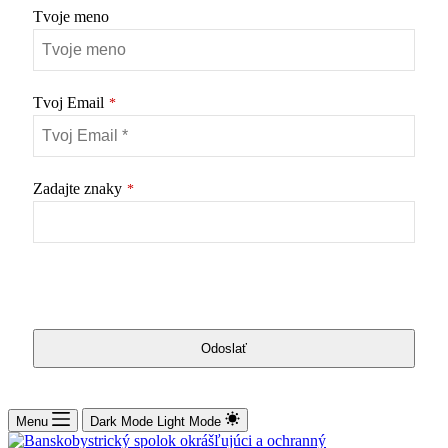
Tvoje meno
Tvoj Email
*
Zadajte znaky
*
Odoslať
This
field
Menu
Dark Mode
Light Mode
should
be