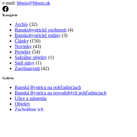
e-mail:
bbsoo@bbsoo.sk
Kategórie
Archív
(32)
Banskobystrické osobnosti
(4)
Banskobystrické rodiny
(3)
Články
(150)
Novinky
(43)
Projekty
(54)
Sakrálne objekty
(1)
Sieň slávy
(1)
Zaujímavosti
(42)
Galéria
Banská Bystrica na pohľadniciach
Banská Bystrica na novodobých pohľadniciach
Ulice a námestia
Objekty
Zachráňme ich
Spolok BBSOO
Kontakt
O nás