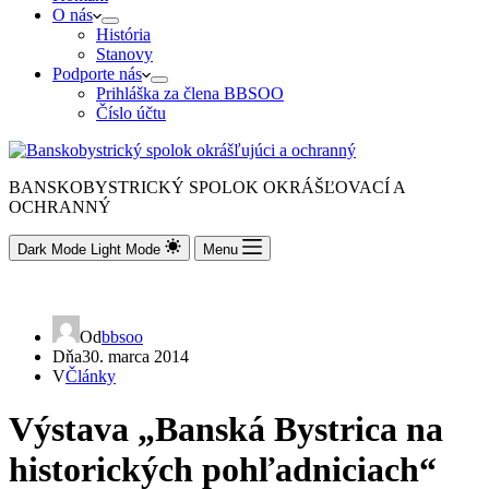
O nás
História
Stanovy
Podporte nás
Prihláška za člena BBSOO
Číslo účtu
BANSKOBYSTRICKÝ SPOLOK OKRÁŠĽOVACÍ A
OCHRANNÝ
Dark Mode
Light Mode
Menu
Od
bbsoo
Dňa
30. marca 2014
V
Články
Výstava „Banská Bystrica na
historických pohľadniciach“