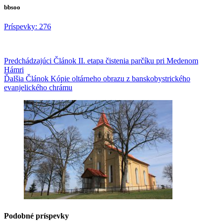
bbsoo
Príspevky: 276
Predchádzajúci
Článok
II. etapa čistenia parčíku pri Medenom
Hámri
Ďalšia
Článok
Kópie oltárneho obrazu z banskobystrického
evanjelického chrámu
Podobné príspevky