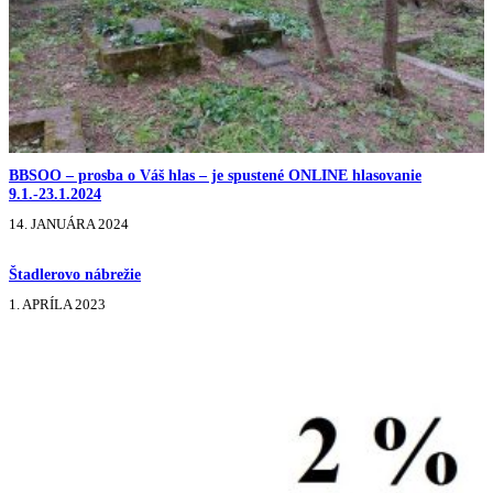
BBSOO – prosba o Váš hlas – je spustené ONLINE hlasovanie
9.1.-23.1.2024
14. JANUÁRA 2024
Štadlerovo nábrežie
1. APRÍLA 2023