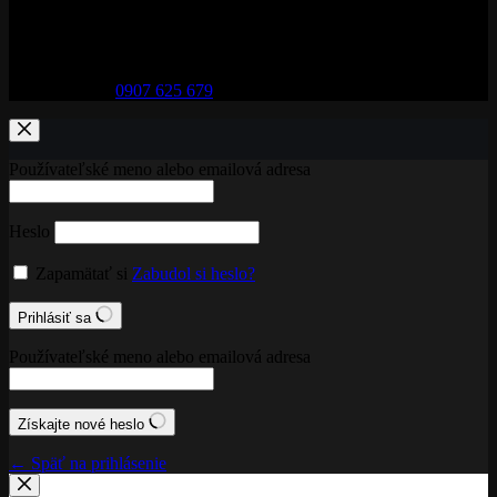
Adresa:
29. augusta 32, 974 01 Banská Bystrica
Telefón:
0907 625 679
Používateľské meno alebo emailová adresa
Heslo
Zapamätať si
Zabudol si heslo?
Prihlásiť sa
Používateľské meno alebo emailová adresa
Získajte nové heslo
← Späť na prihlásenie