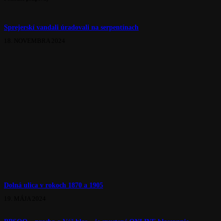
Michal Königsberger
21. JÚLA 2013
Posledné príspevky
Sprejerskí vandali úradovali na serpentínach
18. NOVEMBRA 2024