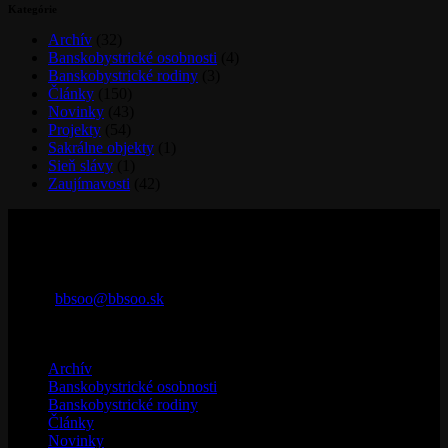
poukázanie 2% z dane do 30.4.2023 ďakujeme
1. MARCA 2023
Kategórie
Archív
(32)
Banskobystrické osobnosti
(4)
Banskobystrické rodiny
(3)
Články
(150)
Novinky
(43)
Projekty
(54)
Sakrálne objekty
(1)
Sieň slávy
(1)
Zaujímavosti
(42)
Kontaktujte nás
29. augusta 32
974 01 Banská Bystrica
Telefón: 0907 625 679
e-mail:
bbsoo@bbsoo.sk
Kategórie