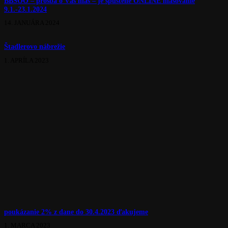
Dolná ulica v rokoch 1870 a 1905
19. MÁJA 2024
BBSOO – prosba o Váš hlas – je spustené ONLINE hlasovanie
9.1.-23.1.2024
14. JANUÁRA 2024
Štadlerovo nábrežie
1. APRÍLA 2023