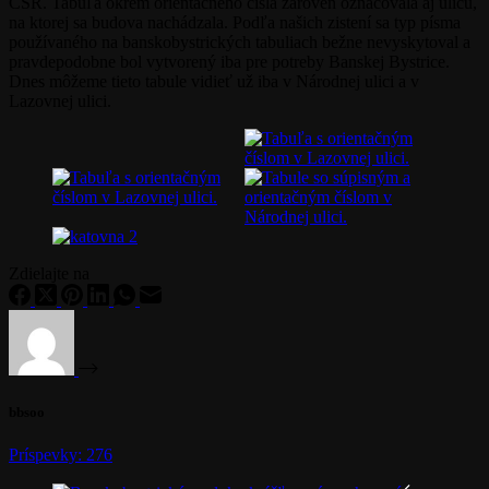
ČSR. Tabuľa okrem orientačného čísla zároveň označovala aj ulicu,
na ktorej sa budova nachádzala. Podľa našich zistení sa typ písma
používaného na banskobystrických tabuliach bežne nevyskytoval a
pravdepodobne bol vytvorený iba pre potreby Banskej Bystrice.
Dnes môžeme tieto tabule vidieť už iba v Národnej ulici a v
Lazovnej ulici.
Zdielajte na