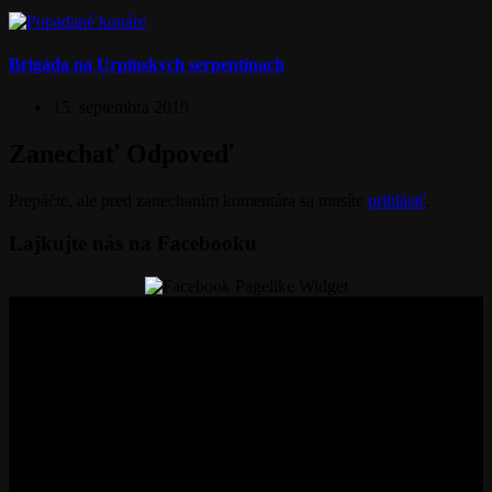
Hlasovanie
4. decembra 2019
Brigáda na Urpínskych serpentínach
15. septembra 2019
Zanechať Odpoveď
Prepáčte, ale pred zanechaním komentára sa musíte
prihlásiť
.
Lajkujte nás na Facebooku