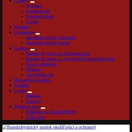
Články
Novinky
Zaujímavosti
Pamätné tabule
Archív
Projekty
Osobnosti
Banskobystrické osobnosti
Banskobystrické rodiny
Galéria
Banská Bystrica na pohľadniciach
Banská Bystrica na novodobých pohľadniciach
Ulice a námestia
Objekty
Zachráňme ich
Historický kalendár
Kontakt
O nás
História
Stanovy
Podporte nás
Prihláška za člena BBSOO
Číslo účtu