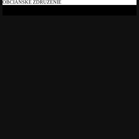
BANSKOBYSTRICKÝ SPOLOK OKRÁŠĽOVACÍ A
OCHRANNÝ
OBČIANSKE ZDRUŽENIE
Copyright BBSOO © 2026