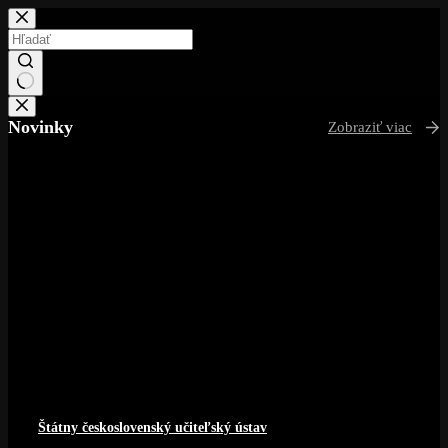
Skip
to
content
No
results
Novinky
Zobraziť viac
Štátny československý učiteľský ústav