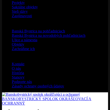
Archív
(32)
Banskobystrické osobnosti
(4)
Banskobystrické rodiny
(3)
Články
(150)
Novinky
(43)
Projekty
(54)
Sakrálne objekty
(1)
Sieň slávy
(1)
Zaujímavosti
(42)
Galéria
Banská Bystrica na pohľadniciach
Banská Bystrica na novodobých pohľadniciach
Ulice a námestia
Objekty
Zachráňme ich
Spolok BBSOO
Kontakt
O nás
História
Stanovy
Podporte nás
Zásady ochrany osobných údajov