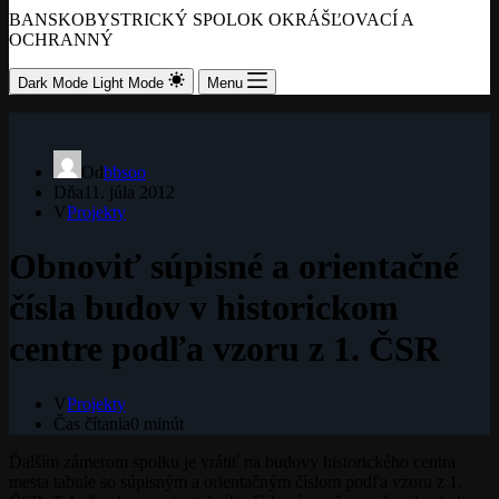
BANSKOBYSTRICKÝ SPOLOK OKRÁŠĽOVACÍ A
OCHRANNÝ
Dark Mode
Light Mode
Menu
Od
bbsoo
Dňa
11. júla 2012
V
Projekty
Obnoviť súpisné a orientačné
čísla budov v historickom
centre podľa vzoru z 1. ČSR
V
Projekty
Čas čítania
0 minút
Ďalším zámerom spolku je vrátiť na budovy historického centra
mesta tabule so súpisným a orientačným číslom podľa vzoru z 1.