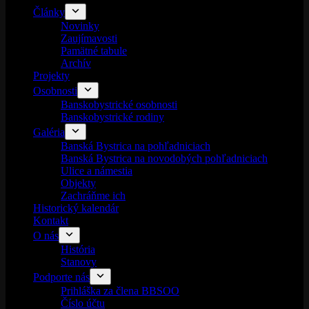
Články
Novinky
Zaujímavosti
Pamätné tabule
Archív
Projekty
Osobnosti
Banskobystrické osobnosti
Banskobystrické rodiny
Galéria
Banská Bystrica na pohľadniciach
Banská Bystrica na novodobých pohľadniciach
Ulice a námestia
Objekty
Zachráňme ich
Historický kalendár
Kontakt
O nás
História
Stanovy
Podporte nás
Prihláška za člena BBSOO
Číslo účtu