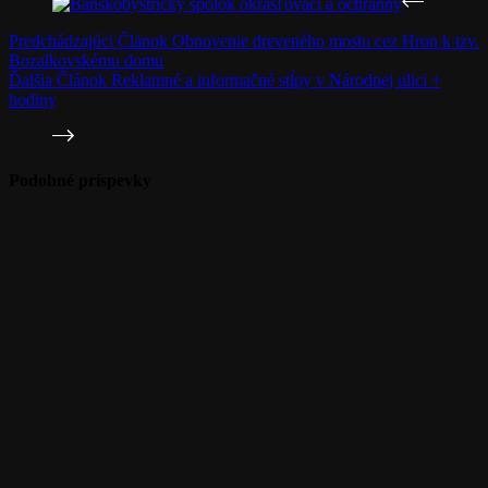
bbsoo
Príspevky: 276
Predchádzajúci
Článok
Obnovenie dreveného mostu cez Hron k tzv.
Bozalkovskému domu
Ďalšia
Článok
Reklamné a informačné stĺpy v Národnej ulici +
hodiny
Podobné príspevky