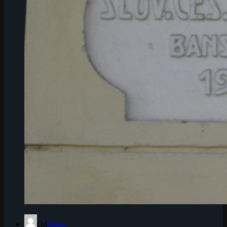
Od
bbsoo