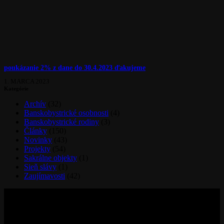
poukázanie 2% z dane do 30.4.2023 ďakujeme
1. MARCA 2023
Kategórie
Archív
(32)
Banskobystrické osobnosti
(4)
Banskobystrické rodiny
(3)
Články
(150)
Novinky
(43)
Projekty
(54)
Sakrálne objekty
(1)
Sieň slávy
(1)
Zaujímavosti
(42)
Kontaktujte nás
29. augusta 32
974 01 Banská Bystrica