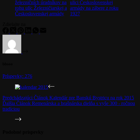
Zdielajte na
bbsoo
Príspevky: 276
Predchádzajúci
Článok
Kalendár pre Banskú Bystricu na rok 2015
Ďalšia
Článok
Remenárska a brašnárska dielňa s vyše 300 - ročnou
tradíciou
Podobné príspevky