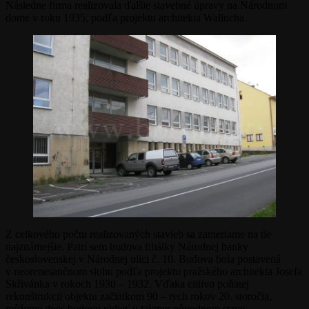
Následne firma realizovala ďalšie stavebné úpravy na Národnom
dome v roku 1935, podľa projektu architekta Wallucha.
Z celkového počtu realizovaných stavieb sa zameriame na tie
najznámejšie. Patrí sem budova filiálky Národnej banky
československej v Národnej ulici č. 10. Budova bola postavená
v neorenesančnom slohu podľa projektu pražského architekta Josefa
Skřivánka v rokoch 1930 – 1932. Vďaka citlivo poňatej
rekonštrukcii objektu začiatkom 90 – tych rokov 20. storočia,
môžeme dnes budovu vidieť v takmer pôvodnom stave.