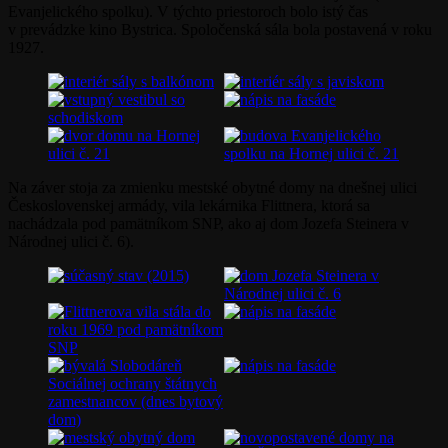
Evanjelického spolku). V týchto priestoroch bolo istý čas
v prevádzke kino Bystrica. Spoločenská sála bola postavená v roku
1927.
Na záver stoja za zmienku mestské obytné domy na dnešnej ulici
Československej armády, vila lekárnika Flittnera, ktorá sa
nachádzala pod pamätníkom SNP, ako aj dom Jozefa Steinera v
Národnej ulici č. 6).