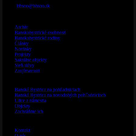
Telefón: 0907 625 679
e-mail:
bbsoo@bbsoo.sk
Kategórie
Archív
(32)
Banskobystrické osobnosti
(4)
Banskobystrické rodiny
(3)
Články
(150)
Novinky
(43)
Projekty
(54)
Sakrálne objekty
(1)
Sieň slávy
(1)
Zaujímavosti
(42)
Galéria
Banská Bystrica na pohľadniciach
Banská Bystrica na novodobých pohľadniciach
Ulice a námestia
Objekty
Zachráňme ich
Spolok BBSOO
Kontakt
O nás