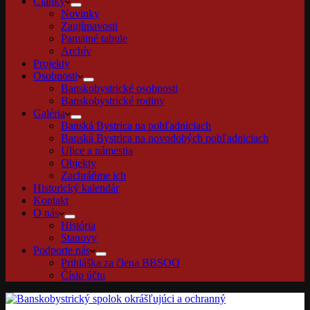
Články
Novinky
Zaujímavosti
Pamätné tabule
Archív
Projekty
Osobnosti
Banskobystrické osobnosti
Banskobystrické rodiny
Galéria
Banská Bystrica na pohľadniciach
Banská Bystrica na novodobých pohľadniciach
Ulice a námestia
Objekty
Zachráňme ich
Historický kalendár
Kontakt
O nás
História
Stanovy
Podporte nás
Prihláška za člena BBSOO
Číslo účtu