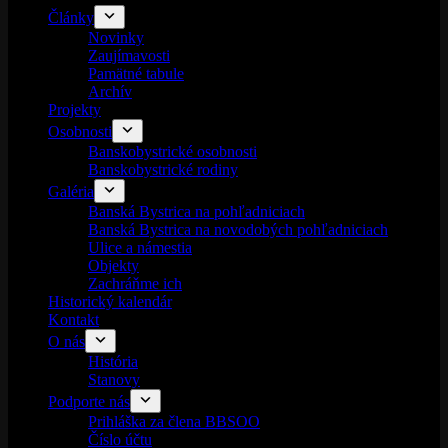
Články
Novinky
Zaujímavosti
Pamätné tabule
Archív
Projekty
Osobnosti
Banskobystrické osobnosti
Banskobystrické rodiny
Galéria
Banská Bystrica na pohľadniciach
Banská Bystrica na novodobých pohľadniciach
Ulice a námestia
Objekty
Zachráňme ich
Historický kalendár
Kontakt
O nás
História
Stanovy
Podporte nás
Prihláška za člena BBSOO
Číslo účtu