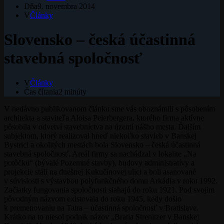
Dňa
9. novembra 2014
V
Články
Slovensko – česká účastinná
stavebná spoločnosť
V
Články
Čas čítania
2 minúty
V nedávno publikovanom článku sme vás oboznámili s pôsobením
architekta a staviteľa Aloisa Peierbergera, ktorého firma aktívne
pôsobila v odvetví stavebníctva na území nášho mesta. Ďalším
subjektom, ktorý realizoval hneď niekoľko stavieb v Banskej
Bystrici a okolitých mestách bola Slovensko – česká účastinná
stavebná spoločnosť. Areál firmy sa nachádzal v lokalite „Na
potôčku“ (bývalé Pozemné stavby), budovy administratívy a
projekcie stáli na dnešnej Kukučínovej ulici a boli asanované
v súvislosti s výstavbou polyfunkčného domu Arkádia v roku 1992.
Začiatky fungovania spoločnosti siahajú do roku 1921. Pod svojim
pôvodným názvom existovala do roku 1945, kedy došlo
k premenovaniu na Tatra – účastinná spoločnosť v Bratislave.
Krátko na to niesol podnik názov „Bratia Strenitzer v Banskej