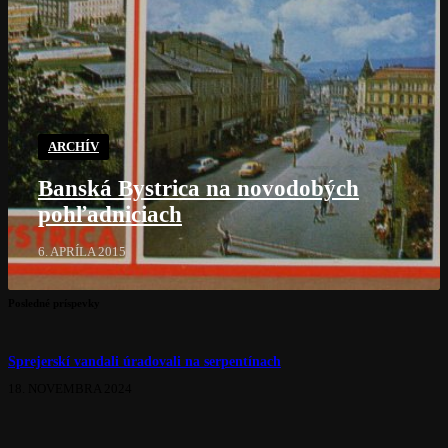
ARCHÍV
Banská Bystrica na novodobých
pohľadniciach
6. APRÍLA 2015
Posledné príspevky
Sprejerskí vandali úradovali na serpentínach
18. NOVEMBRA 2024