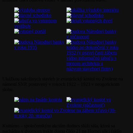
Ukážkou sakrálnych stavieb je evanjelický kostol vo Zvolene na
námestí SNP, postavený v rokoch 1922 – 1923 v neogotickom
slohu.
Kultúrno – spoločenským akciám dodnes slúži sála, ktorá sa
nachádza v dvornom trakte domu číslo 21 na Hornej ulici (sídlo