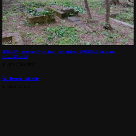
BBSOO – prosba o Váš hlas – je spustené ONLINE hlasovanie
9.1.-23.1.2024
14. JANUÁRA 2024
Štadlerovo nábrežie
1. APRÍLA 2023