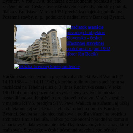
Bystrici“. V roku 1948 dochádza k znárodneniu podniku a jeho
začleneniu pod Československé stavebné závody, národný podnik,
filálka v Bratislave. V roku 1951 prechádza majetok podniku na
Pozemné stavby, n. p., podnikové riaditeľstvo v Banskej Bystrici.
Väčšinu stavieb navrhol a projektoval architekt Pavel Walluch (*
14.10.1884 – † 14.11.1942), ktorého rodinný dom s ateliérom sa
nachádzal na Tehelnej ulici č. 3 (dnes Rudlovská cesta). V roku
1960 bol dom aj s pozemkom vyvlastnený a v týchto miestach
postavili budovu Krajského projektového ústavu. V súčasnosti je
v majetku RTVS, predtým STV. Pavel Walluch sa zúčastnil aj užšej
architektonickej súťaže na stavbu Národného domu v Banskej
Bystrici. Stavba sa nakoniec realizovala podľa víťazného projektu
architekta Emila Belluša. Krátko po dokončení Národného domu si
situácia vyžiadala vykonanie niekoľkých stavebných zásahov, ktoré
realizovala Slovensko – česká účastinná stavebná spoločnosť.