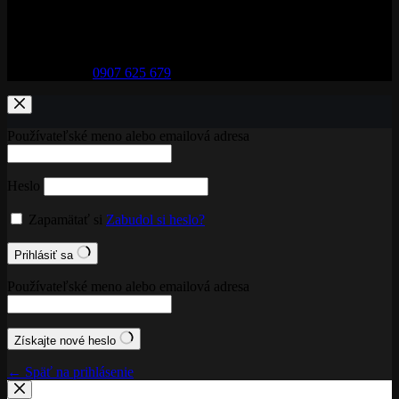
Adresa:
29. augusta 32, 974 01 Banská Bystrica
Telefón:
0907 625 679
Používateľské meno alebo emailová adresa
Heslo
Zapamätať si
Zabudol si heslo?
Prihlásiť sa
Používateľské meno alebo emailová adresa
Získajte nové heslo
← Späť na prihlásenie