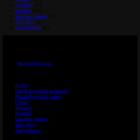
Novinky
(43)
Projekty
(54)
Sakrálne objekty
(1)
Sieň slávy
(1)
Zaujímavosti
(42)
Kontaktujte nás
29. augusta 32
974 01 Banská Bystrica
Telefón: 0907 625 679
e-mail:
bbsoo@bbsoo.sk
Kategórie
Archív
(32)
Banskobystrické osobnosti
(4)
Banskobystrické rodiny
(3)
Články
(150)
Novinky
(43)
Projekty
(54)
Sakrálne objekty
(1)
Sieň slávy
(1)
Zaujímavosti
(42)
Galéria