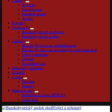
Články
Novinky
Zaujímavosti
Pamätné tabule
Archív
Projekty
Osobnosti
Banskobystrické osobnosti
Banskobystrické rodiny
Galéria
Banská Bystrica na pohľadniciach
Banská Bystrica na novodobých pohľadniciach
Ulice a námestia
Objekty
Zachráňme ich
Historický kalendár
Kontakt
O nás
História
Stanovy
Podporte nás
Prihláška za člena BBSOO
Číslo účtu