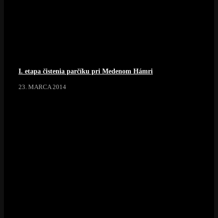
I. etapa čistenia parčíku pri Medenom Hámri
23. MARCA 2014