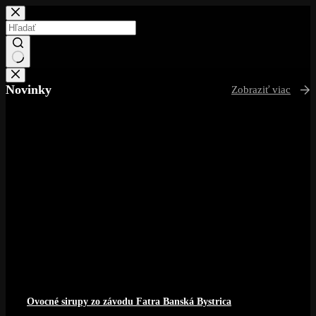
Skip
to
content
No
results
Novinky
Zobraziť viac
Ovocné sirupy zo závodu Fatra Banská Bystrica