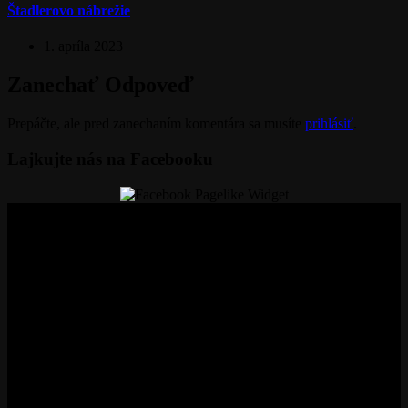
Štadlerovo nábrežie
1. apríla 2023
Zanechať Odpoveď
Prepáčte, ale pred zanechaním komentára sa musíte
prihlásiť
.
Lajkujte nás na Facebooku