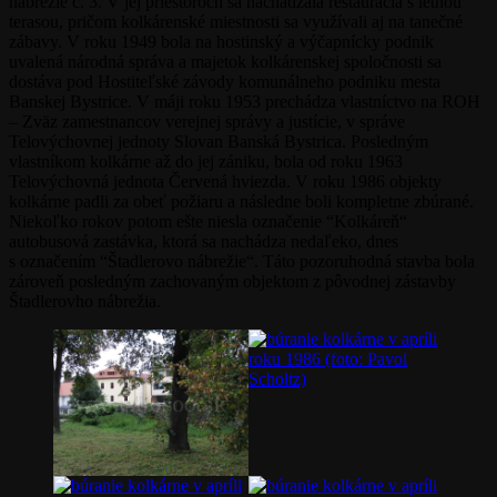
nábrežie č. 3. V jej priestoroch sa nachádzala reštaurácia s letnou
terasou, pričom kolkárenské miestnosti sa využívali aj na tanečné
zábavy. V roku 1949 bola na hostinský a výčapnícky podnik
uvalená národná správa a majetok kolkárenskej spoločnosti sa
dostáva pod Hostiteľské závody komunálneho podniku mesta
Banskej Bystrice. V máji roku 1953 prechádza vlastníctvo na ROH
– Zväz zamestnancov verejnej správy a justície, v správe
Telovýchovnej jednoty Slovan Banská Bystrica. Posledným
vlastníkom kolkárne až do jej zániku, bola od roku 1963
Telovýchovná jednota Červená hviezda. V roku 1986 objekty
kolkárne padli za obeť požiaru a následne boli kompletne zbúrané.
Niekoľko rokov potom ešte niesla označenie “Kolkáreň“
autobusová zastávka, ktorá sa nachádza nedaľeko, dnes
s označením “Štadlerovo nábrežie“. Táto pozoruhodná stavba bola
zároveň posledným zachovaným objektom z pôvodnej zástavby
Štadlerovho nábrežia.