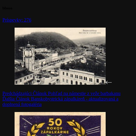
bbsoo
Príspevky: 276
Predchádzajúci
Článok
Pohľad na námestie z veže barbakanu
Ďalšia
Článok
Banskobystrická zápalkáreň - aktualizovaná a
doplnená fotogaléria