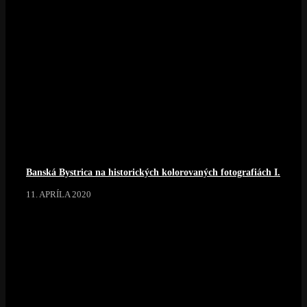
Banská Bystrica na historických kolorovaných fotografiách I.
11. APRÍLA 2020