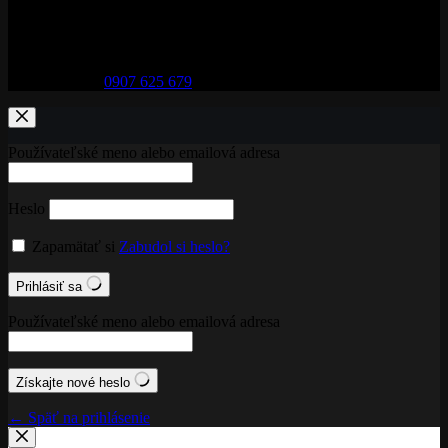
Adresa:
29. augusta 32, 974 01 Banská Bystrica
Telefón:
0907 625 679
Používateľské meno alebo emailová adresa
Heslo
Zapamätať si
Zabudol si heslo?
Prihlásiť sa
Používateľské meno alebo emailová adresa
Získajte nové heslo
← Späť na prihlásenie