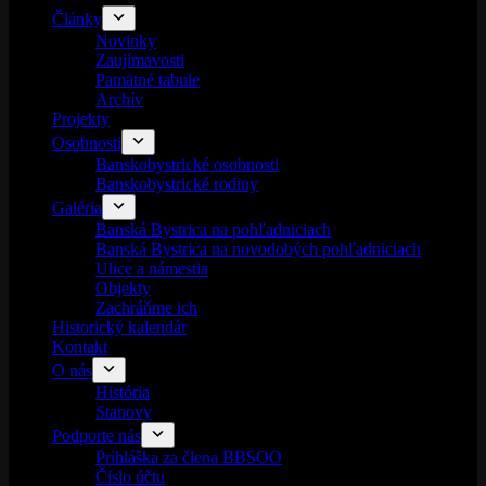
Články
Novinky
Zaujímavosti
Pamätné tabule
Archív
Projekty
Osobnosti
Banskobystrické osobnosti
Banskobystrické rodiny
Galéria
Banská Bystrica na pohľadniciach
Banská Bystrica na novodobých pohľadniciach
Ulice a námestia
Objekty
Zachráňme ich
Historický kalendár
Kontakt
O nás
História
Stanovy
Podporte nás
Prihláška za člena BBSOO
Číslo účtu