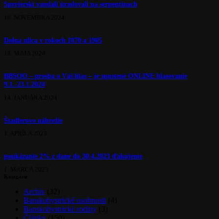
Sprejerskí vandali úradovali na serpentínach
18. NOVEMBRA 2024
Dolná ulica v rokoch 1870 a 1905
19. MÁJA 2024
BBSOO – prosba o Váš hlas – je spustené ONLINE hlasovanie
9.1.-23.1.2024
14. JANUÁRA 2024
Štadlerovo nábrežie
1. APRÍLA 2023
poukázanie 2% z dane do 30.4.2023 ďakujeme
1. MARCA 2023
Kategórie
Archív
(32)
Banskobystrické osobnosti
(4)
Banskobystrické rodiny
(3)
Články
(150)