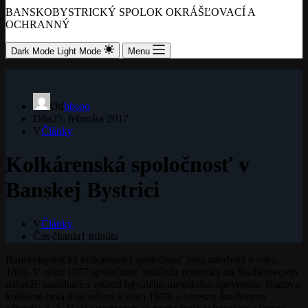
BANSKOBYSTRICKÝ SPOLOK OKRÁŠĽOVACÍ A
OCHRANNÝ
Dark Mode
Light Mode
Menu
Od
bbsoo
Dňa
25. februára 2017
V
Články
Kolkárenská spoločnosť v
Banskej Bystrici
V
Články
Čas čítania
1 minúta
Banskobystrická kolkárenská spoločnosť bola založená v roku
1865. V roku 1877 spoločnosť zakúpila pozemky na Štadlerovovm
nábreží, susediace s múrmi bývalého mestského opevnenia. Budova
kolkárne bola dokončená v roku 1879, s adresou Štadlerovo