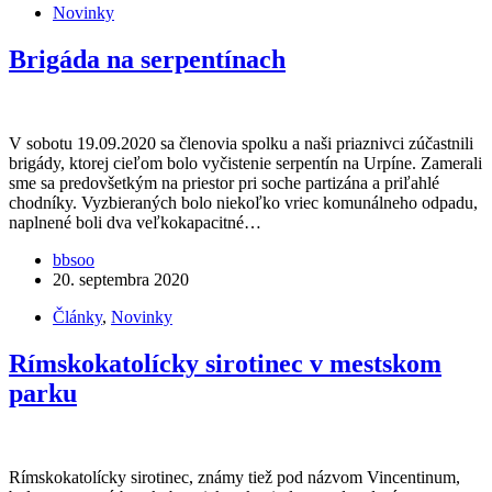
Novinky
Brigáda na serpentínach
V sobotu 19.09.2020 sa členovia spolku a naši priaznivci zúčastnili
brigády, ktorej cieľom bolo vyčistenie serpentín na Urpíne. Zamerali
sme sa predovšetkým na priestor pri soche partizána a priľahlé
chodníky. Vyzbieraných bolo niekoľko vriec komunálneho odpadu,
naplnené boli dva veľkokapacitné…
bbsoo
20. septembra 2020
Články
,
Novinky
Rímskokatolícky sirotinec v mestskom
parku
Rímskokatolícky sirotinec, známy tiež pod názvom Vincentinum,