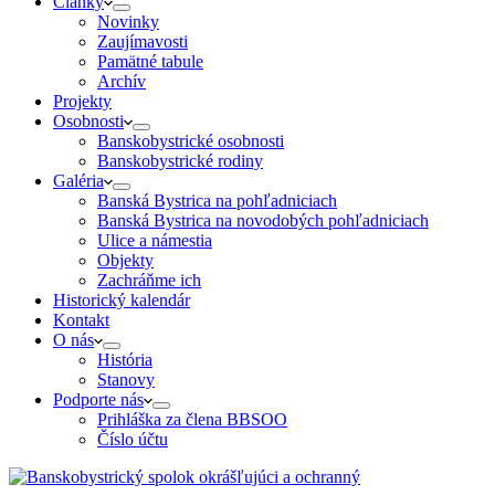
Články
Novinky
Zaujímavosti
Pamätné tabule
Archív
Projekty
Osobnosti
Banskobystrické osobnosti
Banskobystrické rodiny
Galéria
Banská Bystrica na pohľadniciach
Banská Bystrica na novodobých pohľadniciach
Ulice a námestia
Objekty
Zachráňme ich
Historický kalendár
Kontakt
O nás
História
Stanovy
Podporte nás
Prihláška za člena BBSOO
Číslo účtu