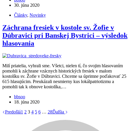
30. júna 2020
Články
,
Novinky
Záchrana fresiek v kostole sv. Žofie v
Dúbravici pri Banskej Bystrici – výsledok
hlasovania
Milí priatelia, vyhrali sme. Všetci, nielen tí, čo svojim hlasovaním
pomohli k záchrane vzácnych historických fresiek v malom
kostolíku sv. Žofie v Dúbravici. Chceme sa úprimne poďakovať 25
615 hlasujúcim. Preukázali nesmierny kus lokálpatriotizmu a
pomohli tak k obnove kostolíka,…
bbsoo
18. júna 2020
Predošlá
1
2
3
4
5
6
…
28
Ďalšia