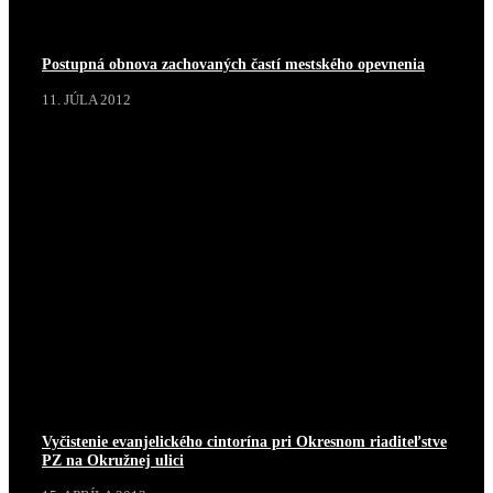
Postupná obnova zachovaných častí mestského opevnenia
11. JÚLA 2012
Vyčistenie evanjelického cintorína pri Okresnom riaditeľstve
PZ na Okružnej ulici