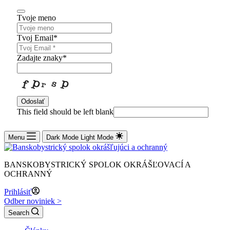
Tvoje meno
Tvoj Email
*
Zadajte znaky
*
Odoslať
This field should be left blank
Menu
Dark Mode
Light Mode
BANSKOBYSTRICKÝ SPOLOK OKRÁŠĽOVACÍ A
OCHRANNÝ
Prihlásiť
Odber noviniek >
Search