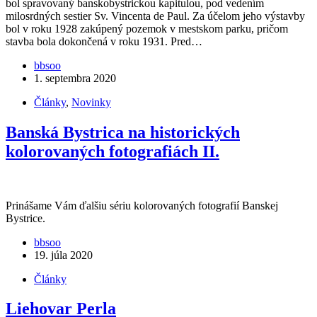
bol spravovaný banskobystrickou kapitulou, pod vedením
milosrdných sestier Sv. Vincenta de Paul. Za účelom jeho výstavby
bol v roku 1928 zakúpený pozemok v mestskom parku, pričom
stavba bola dokončená v roku 1931. Pred…
bbsoo
1. septembra 2020
Články
,
Novinky
Banská Bystrica na historických
kolorovaných fotografiách II.
Prinášame Vám ďalšiu sériu kolorovaných fotografií Banskej
Bystrice.
bbsoo
19. júla 2020
Články
Liehovar Perla