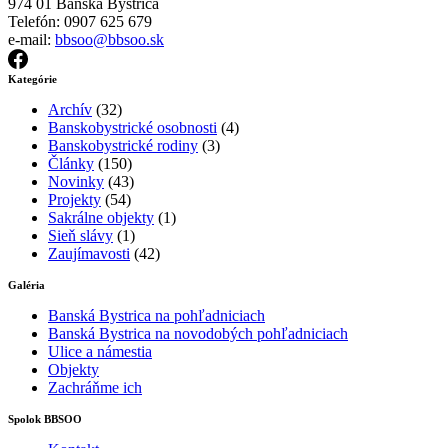
974 01 Banská Bystrica
Telefón: 0907 625 679
e-mail:
bbsoo@bbsoo.sk
Kategórie
Archív
(32)
Banskobystrické osobnosti
(4)
Banskobystrické rodiny
(3)
Články
(150)
Novinky
(43)
Projekty
(54)
Sakrálne objekty
(1)
Sieň slávy
(1)
Zaujímavosti
(42)
Galéria
Banská Bystrica na pohľadniciach
Banská Bystrica na novodobých pohľadniciach
Ulice a námestia
Objekty
Zachráňme ich
Spolok BBSOO