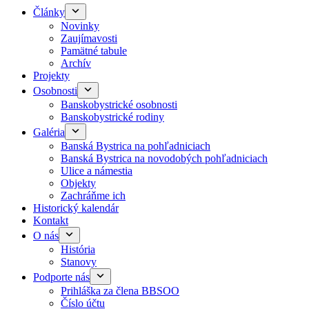
Články
Novinky
Zaujímavosti
Pamätné tabule
Archív
Projekty
Osobnosti
Banskobystrické osobnosti
Banskobystrické rodiny
Galéria
Banská Bystrica na pohľadniciach
Banská Bystrica na novodobých pohľadniciach
Ulice a námestia
Objekty
Zachráňme ich
Historický kalendár
Kontakt
O nás
História
Stanovy
Podporte nás
Prihláška za člena BBSOO
Číslo účtu