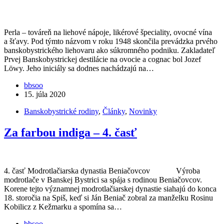
Perla – továreň na liehové nápoje, likérové špeciality, ovocné vína
a šťavy. Pod týmto názvom v roku 1948 skončila prevádzka prvého
banskobystrického liehovaru ako súkromného podniku. Zakladateľ
Prvej Banskobystrickej destilácie na ovocie a cognac bol Jozef
Löwy. Jeho iniciály sa dodnes nachádzajú na…
bbsoo
15. júla 2020
Banskobystrické rodiny
,
Články
,
Novinky
Za farbou indiga – 4. časť
4. časť Modrotlačiarska dynastia Beniačovcov Výroba
modrotlače v Banskej Bystrici sa spája s rodinou Beniačovcov.
Korene tejto významnej modrotlačiarskej dynastie siahajú do konca
18. storočia na Spiš, keď si Ján Beniač zobral za manželku Rosinu
Kobilicz z Kežmarku a spomína sa…
bbsoo