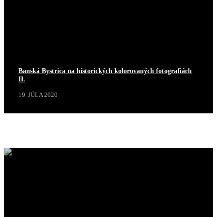
Banská Bystrica na historických kolorovaných fotografiách
II.
19. JÚLA 2020
Projekty
Zobraziť viac