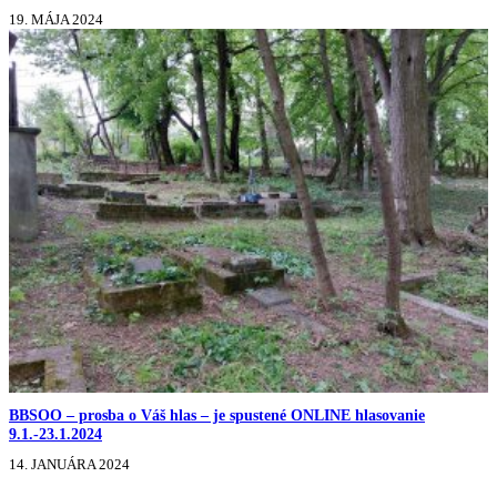
19. MÁJA 2024
BBSOO – prosba o Váš hlas – je spustené ONLINE hlasovanie
9.1.-23.1.2024
14. JANUÁRA 2024