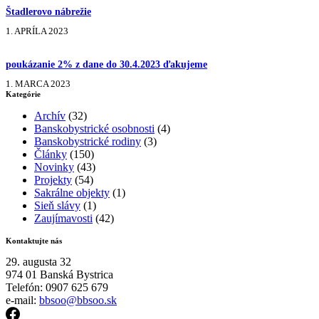
Štadlerovo nábrežie
1. APRÍLA 2023
poukázanie 2% z dane do 30.4.2023 ďakujeme
1. MARCA 2023
Kategórie
Archív
(32)
Banskobystrické osobnosti
(4)
Banskobystrické rodiny
(3)
Články
(150)
Novinky
(43)
Projekty
(54)
Sakrálne objekty
(1)
Sieň slávy
(1)
Zaujímavosti
(42)
Kontaktujte nás
29. augusta 32
974 01 Banská Bystrica
Telefón: 0907 625 679
e-mail:
bbsoo@bbsoo.sk