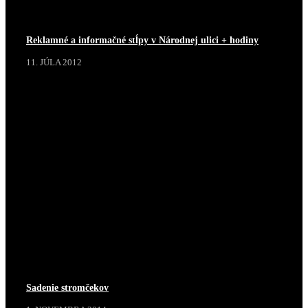
Reklamné a informačné stĺpy v Národnej ulici + hodiny
11. JÚLA 2012
Sadenie stromčekov