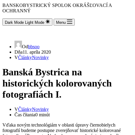
BANSKOBYSTRICKÝ SPOLOK OKRÁŠĽOVACÍ A
OCHRANNÝ
Dark Mode
Light Mode
Menu
Od
bbsoo
Dňa
11. apríla 2020
V
Články
Novinky
Banská Bystrica na
historických kolorovaných
fotografiách I.
V
Články
Novinky
Čas čítania
0 minút
Vďaka novým technológiám v oblasti úpravy čiernobielych
fotografií budeme postupne zverejňovať historické kolorované