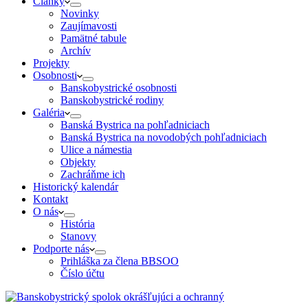
Články
Novinky
Zaujímavosti
Pamätné tabule
Archív
Projekty
Osobnosti
Banskobystrické osobnosti
Banskobystrické rodiny
Galéria
Banská Bystrica na pohľadniciach
Banská Bystrica na novodobých pohľadniciach
Ulice a námestia
Objekty
Zachráňme ich
Historický kalendár
Kontakt
O nás
História
Stanovy
Podporte nás
Prihláška za člena BBSOO
Číslo účtu