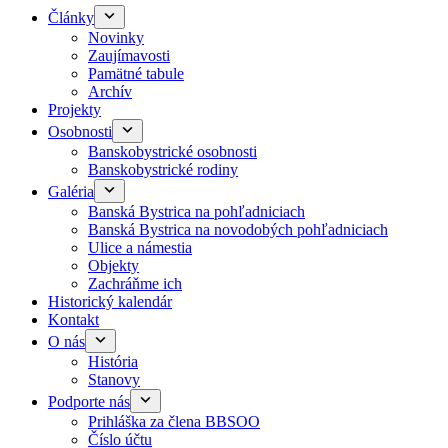
Články
Novinky
Zaujímavosti
Pamätné tabule
Archív
Projekty
Osobnosti
Banskobystrické osobnosti
Banskobystrické rodiny
Galéria
Banská Bystrica na pohľadniciach
Banská Bystrica na novodobých pohľadniciach
Ulice a námestia
Objekty
Zachráňme ich
Historický kalendár
Kontakt
O nás
História
Stanovy
Podporte nás
Prihláška za člena BBSOO
Číslo účtu