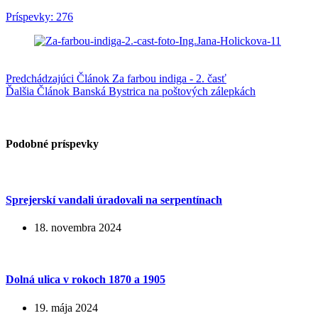
Príspevky: 276
Predchádzajúci
Článok
Za farbou indiga - 2. časť
Ďalšia
Článok
Banská Bystrica na poštových zálepkách
Podobné príspevky
Sprejerskí vandali úradovali na serpentínach
18. novembra 2024
Dolná ulica v rokoch 1870 a 1905
19. mája 2024