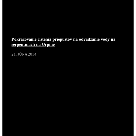
Pokračovanie čistenia priepustov na odvádzanie vody na
serpentínach na Urpíne
21. JÚNA 2014