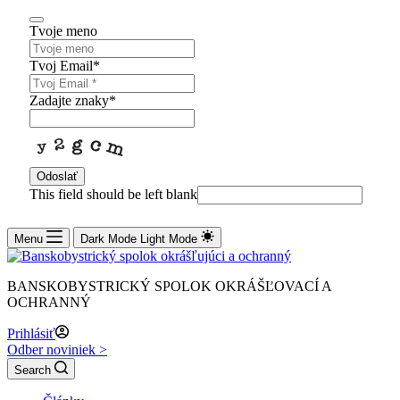
Tvoje meno
Tvoj Email
*
Zadajte znaky
*
Odoslať
This field should be left blank
Menu
Dark Mode
Light Mode
BANSKOBYSTRICKÝ SPOLOK OKRÁŠĽOVACÍ A
OCHRANNÝ
Prihlásiť
Odber noviniek >
Search