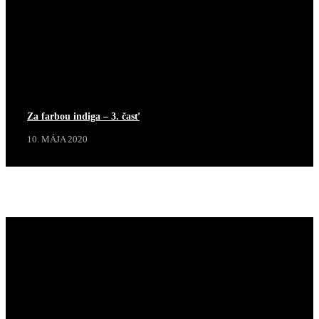
Za farbou indiga – 3. časť
10. MÁJA 2020
Projekty
Zobraziť viac