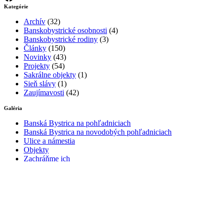
Kategórie
Archív
(32)
Banskobystrické osobnosti
(4)
Banskobystrické rodiny
(3)
Články
(150)
Novinky
(43)
Projekty
(54)
Sakrálne objekty
(1)
Sieň slávy
(1)
Zaujímavosti
(42)
Galéria
Banská Bystrica na pohľadniciach
Banská Bystrica na novodobých pohľadniciach
Ulice a námestia
Objekty
Zachráňme ich
Spolok BBSOO
Kontakt
O nás
História
Stanovy