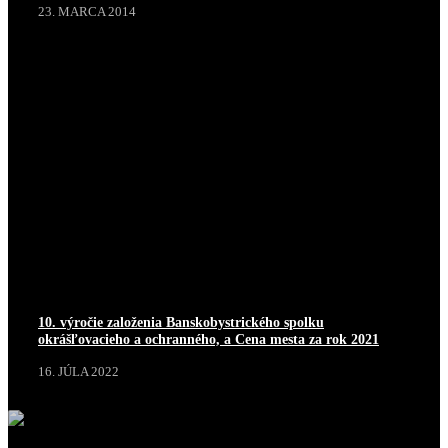
23. MARCA 2014
10. výročie založenia Banskobystrického spolku
okrášľovacieho a ochranného, a Cena mesta za rok 2021
16. JÚLA 2022