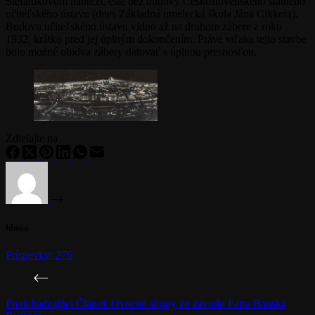
Štefánikovom nábreží, ešte bez budovy Československého štátneho
učiteľského ústavu (dnes Základná umelecká škola Jána Cikkera).
Budovu učiteľského ústavu vidno až na druhom zábere z roku
1932, krátko pred jej úplným dokončením. Práve vďaka tejto stavbe
bolo možné obidva zábery datovať s úplnou presnosťou.
Zdielajte na
bbsoo
Príspevky: 276
Predchádzajúci
Článok
Ovocné sirupy zo závodu Fatra Banská