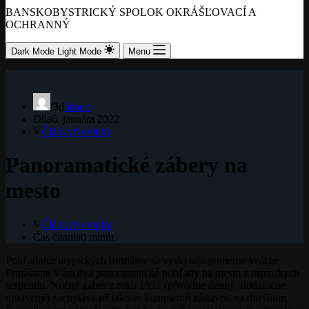
BANSKOBYSTRICKÝ SPOLOK OKRÁŠĽOVACÍ A
OCHRANNÝ
Dark Mode
Light Mode
Menu
Od
bbsoo
Dňa
6. januára 2022
V
Články
Novinky
Panoramatické zábery na
mesto
V
Články
Novinky
Čas čítania
0 minút
Pohľadnice atypických formátov sa vyskytujú pomerne vzácne.
Prinášame Vám dva panoramatické pohľady na mesto z urpínskych
serpentín. Nočný záber z roku 1931 (pôvodne denný, dodatočne
upravený) zachytáva už takmer kompletnú zástavbu na dnešnom