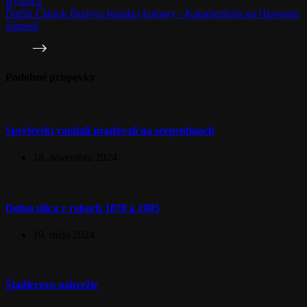
Bystrica
Ďalšia
Článok
Budova banskej komory - Kammerhofu na Hlavnom
námestí
Podobné príspevky
Sprejerskí vandali úradovali na serpentínach
18. novembra 2024
Dolná ulica v rokoch 1870 a 1905
19. mája 2024
Štadlerovo nábrežie