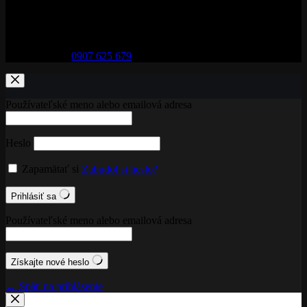
Adresa:
29. augusta 32, 974 01 Banská Bystrica
Telefón:
0907 625 679
Používateľské meno alebo emailová adresa
Heslo
Zapamätať si
Zabudol si heslo?
Prihlásiť sa
Používateľské meno alebo emailová adresa
Získajte nové heslo
← Späť na prihlásenie