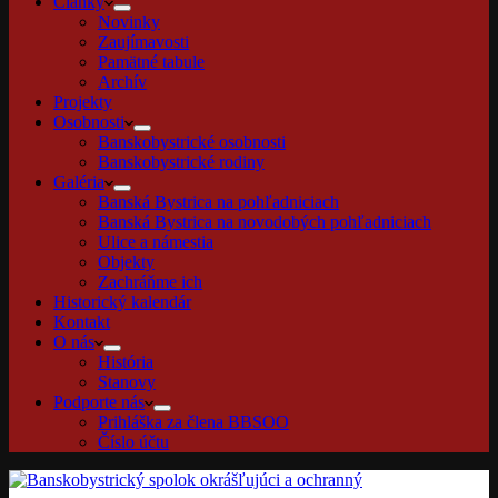
Články
Novinky
Zaujímavosti
Pamätné tabule
Archív
Projekty
Osobnosti
Banskobystrické osobnosti
Banskobystrické rodiny
Galéria
Banská Bystrica na pohľadniciach
Banská Bystrica na novodobých pohľadniciach
Ulice a námestia
Objekty
Zachráňme ich
Historický kalendár
Kontakt
O nás
História
Stanovy
Podporte nás
Prihláška za člena BBSOO
Číslo účtu