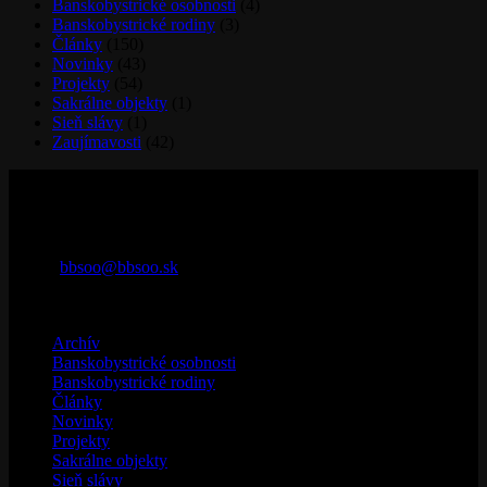
Banskobystrické osobnosti
(4)
Banskobystrické rodiny
(3)
Články
(150)
Novinky
(43)
Projekty
(54)
Sakrálne objekty
(1)
Sieň slávy
(1)
Zaujímavosti
(42)
Kontaktujte nás
29. augusta 32
974 01 Banská Bystrica
Telefón: 0907 625 679
e-mail:
bbsoo@bbsoo.sk
Kategórie
Archív
(32)
Banskobystrické osobnosti
(4)
Banskobystrické rodiny
(3)
Články
(150)
Novinky
(43)
Projekty
(54)
Sakrálne objekty
(1)
Sieň slávy
(1)