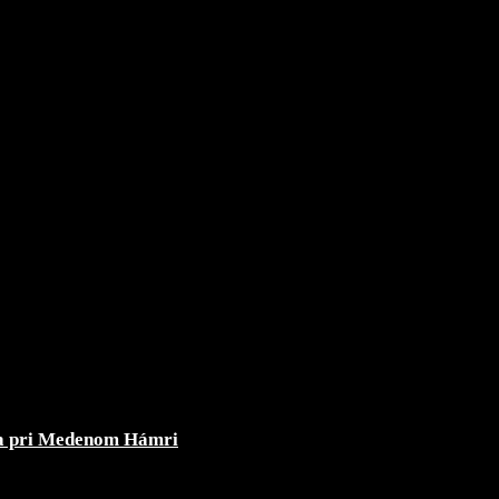
nia pri Medenom Hámri