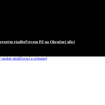
kresným riaditeľstvom PZ na Okružnej ulici