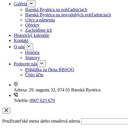
Galéria
Banská Bystrica na pohľadniciach
Banská Bystrica na novodobých pohľadniciach
Ulice a námestia
Objekty
Zachráňme ich
Historický kalendár
Kontakt
O nás
História
Stanovy
Podporte nás
Prihláška za člena BBSOO
Číslo účtu
Adresa:
29. augusta 32, 974 01 Banská Bystrica
Telefón:
0907 625 679
Používateľské meno alebo emailová adresa