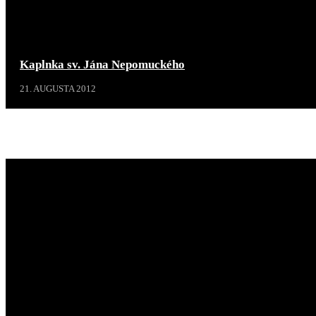
Kaplnka sv. Jána Nepomuckého
21. AUGUSTA 2012
Projekty