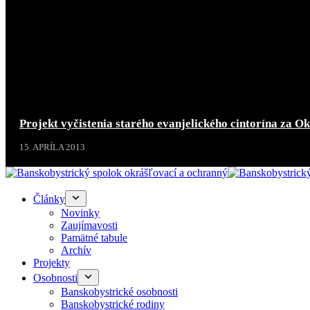
Projekt vyčistenia starého evanjelického cintorína za O
15. APRÍLA 2013
Články
Novinky
Zaujímavosti
Pamätné tabule
Archív
Projekty
Osobnosti
Banskobystrické osobnosti
Banskobystrické rodiny