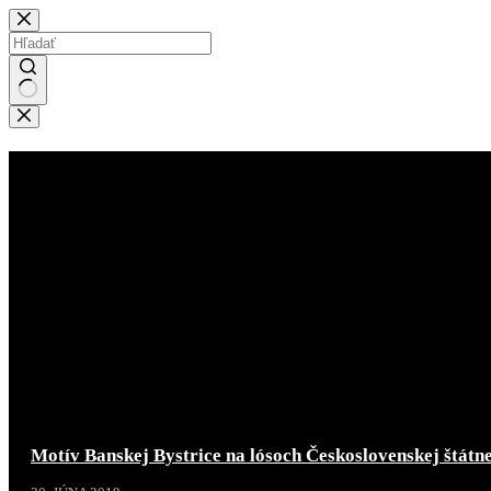
Skip
to
content
No
results
Novinky
Motív Banskej Bystrice na lósoch Československej štátne