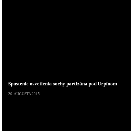
Spustenie osvetlenia sochy partizána pod Urpínom
20. AUGUSTA 2015