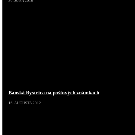
30. JÚNA 2019
Banská Bystrica na poštových známkach
16. AUGUSTA 2012