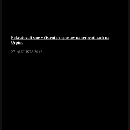
Pokračovali sme v čistení priepustov na serpentínach na
Urpíne
27. AUGUSTA 2012