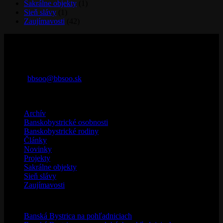
Banskobystrické osobnosti
(4)
Banskobystrické rodiny
(3)
Články
(150)
Novinky
(43)
Projekty
(54)
Sakrálne objekty
(1)
Sieň slávy
(1)
Zaujímavosti
(42)
Kontaktujte nás
29. augusta 32
974 01 Banská Bystrica
Telefón: 0907 625 679
e-mail:
bbsoo@bbsoo.sk
Kategórie
Archív
(32)
Banskobystrické osobnosti
(4)
Banskobystrické rodiny
(3)
Články
(150)
Novinky
(43)
Projekty
(54)
Sakrálne objekty
(1)