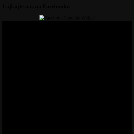
– 31. október 1913 – bola odovzdaná do prevádzky miestna
železničná trať Banská Bystrica – Harmanec.
Lajkujte nás na Facebooku