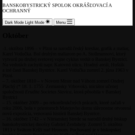
BANSKOBYSTRICKÝ SPOLOK OKRÁŠĽOVACÍ A
OCHRANNÝ
Dark Mode
Light Mode
Menu
Október
-1. októbra 1896 – v Plzni sa narodil český kresliar, grafik a maliar,
Karel Votlučka. Bol druhým maliarom po A. Stollmannovi, ktorý
vytvoril po druhej svetovej vojne cyklus vedút o Banskej Bystrici.
Na vedutách zachytil napr. Katovnú ulicu, Hradný areál, Hušták
a iné časti Banskej Bystrice. Karel Votlučka zomrel 2. júna 1963 v
Plzni.
– 7. október 1810 – v Novom Meste nad Váhom zomrel Ondrej
Plachý (* 18. 1. 1755 Zemiansky Vrbovok), iniciátor učenej
spoločnosti
Erudita Societas Slavica
, ktorá pôsobila v Banskej
Bystrici
– 15. október 2009 – po rekonštrukčných prácach, ktoré začali v
roku 2006, bola v priestoroch Matejovho domu slávnostne otvorená
nová expozícia, venovaná histórii Banskej Bystrice.
– 16. október 1742 – v Nitrianskej Strede sa narodil druhý biskup
banskobystrickej diecézy Gabriel Zerdahely. Zomrel 5. októbra
1813 v Svätom Kríži nad Hronom. Pochovaný je v biskupskej