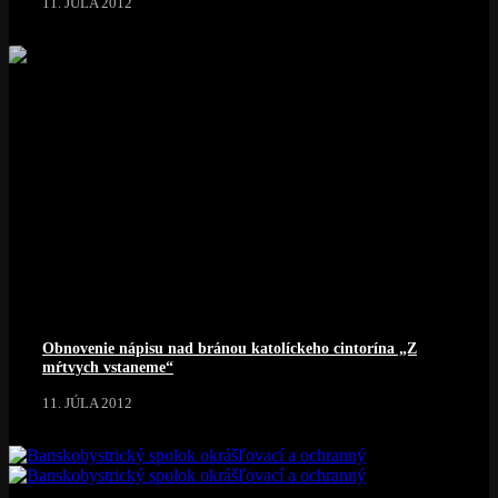
11. JÚLA 2012
Obnovenie nápisu nad bránou katolíckeho cintorína „Z
mŕtvych vstaneme“
11. JÚLA 2012