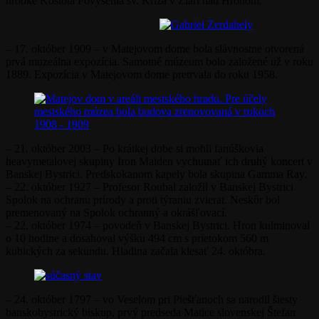
hrobke Kostola Povýšenia sv. Kríža v Žiari nad Hronom.
– 17. október 1909 – v Matejovom dome bola slávnostne otvorená
prvá muzeálna expozícia. Samotné múzeum bolo založené už v roku
1889. Expozícia v Matejovom dome pretrvala do roku 1958.
– 21. október 2003 – Po krátkej dobe si mohli fanúškovia
heavymetalovej skupiny Iron Maiden vychutnať ich druhý koncert v
Banskej Bystrici. Predskokanom kapely bola skupina Gamma Ray.
– 22. október 1927 – Profesor Roubal založil v Banskej Bystrici
Spolok na ochranu prírody a proti týraniu zvierat. Neskôr bol
premenovaný na Spolok ochranný a okrášľovací.
– 22. október 1974 – povodeň v Banskej Bystrici. Hron kulminoval
o 10 hodine a dosahoval výšku 494 cm s prietokom 560 m