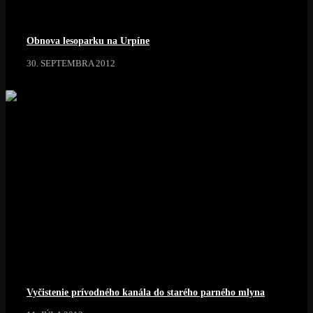
Obnova lesoparku na Urpíne
30. SEPTEMBRA 2012
Vyčistenie prívodného kanála do starého parného mlyna