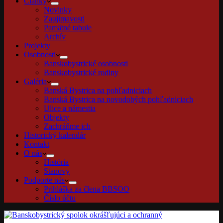
Články
Novinky
Zaujímavosti
Pamätné tabule
Archív
Projekty
Osobnosti
Banskobystrické osobnosti
Banskobystrické rodiny
Galéria
Banská Bystrica na pohľadniciach
Banská Bystrica na novodobých pohľadniciach
Ulice a námestia
Objekty
Zachráňme ich
Historický kalendár
Kontakt
O nás
História
Stanovy
Podporte nás
Prihláška za člena BBSOO
Číslo účtu