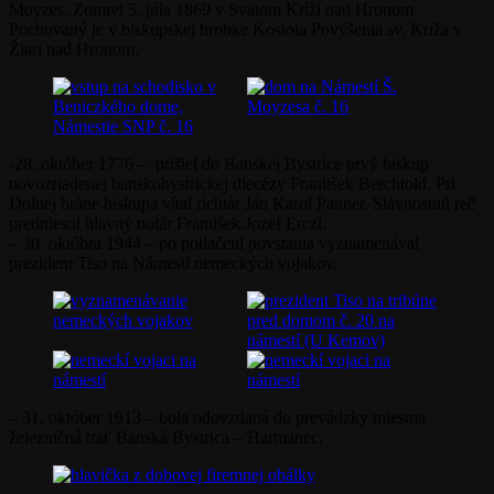
kubických za sekundu. Hladina začala klesať 24. októbra.
– 24. október 1797 – vo Veselom pri Piešťanoch sa narodil šiesty
banskobystrický biskup, prvý predseda Matice slovenskej Štefan
Moyzes. Zomrel 5. júla 1869 v Svätom Kríži nad Hronom.
Pochovaný je v biskupskej hrobke Kostola Povýšenia sv. Kríža v
Žiari nad Hronom.
-28. október 1776 – prišiel do Banskej Bystrice prvý biskup
novozriadenej banskobystrickej diecézy František Berchtold. Pri
Dolnej bráne biskupa vítal richtár Ján Karol Panner. Slávnostnú reč
predniesol hlavný notár František Jozef Erczl.
– 30. októbra 1944 – po potlačení povstania vyznamenával
prezident Tiso na Námestí nemeckých vojakov.