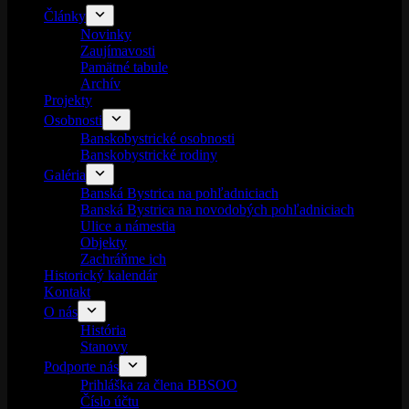
Články
Novinky
Zaujímavosti
Pamätné tabule
Archív
Projekty
Osobnosti
Banskobystrické osobnosti
Banskobystrické rodiny
Galéria
Banská Bystrica na pohľadniciach
Banská Bystrica na novodobých pohľadniciach
Ulice a námestia
Objekty
Zachráňme ich
Historický kalendár
Kontakt
O nás
História
Stanovy
Podporte nás
Prihláška za člena BBSOO
Číslo účtu