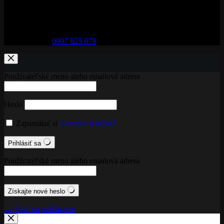
Adresa:
29. augusta 32, 974 01 Banská Bystrica
Telefón:
0907 625 679
Používateľské meno alebo emailová adresa
Heslo
Zapamätať si
Zabudol si heslo?
Prihlásiť sa
Používateľské meno alebo emailová adresa
Získajte nové heslo
← Späť na prihlásenie